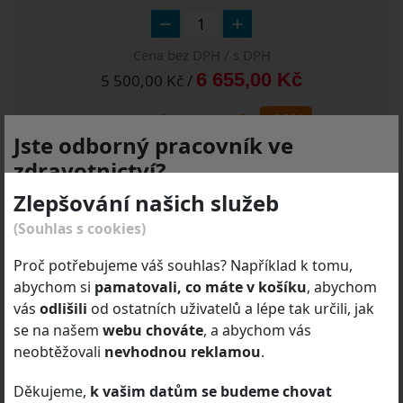
Cena bez DPH / s DPH
6 655,00 Kč
5 500,00 Kč /
-29%
7 800,31 Kč
/
9 438,38 Kč
Jste odborný pracovník ve
NOVÉ
zdravotnictví?
Zlepšování našich služeb
Produktové stránky a e-shop
DEYMED Diagnostic
Přidat do košíku
(Souhlas s cookies)
s.r.o.
jsou určeny
výhradně odborníkům dle zákona
č. 40/1995 Sb.
o regulaci reklamy ve znění pozdějších
Zobrazit detail
Proč potřebujeme váš souhlas? Například k tomu,
předpisů.
abychom si
pamatovali, co máte v košíku
, abychom
vás
odlišili
od ostatních uživatelů a lépe tak určili, jak
Odborník je osoba oprávněná předepisovat nebo
S (51 – 55 cm, žlutá)
se na našem
webu chováte
, a abychom vás
vydávat léčivé přípravky, zdravotnické prostředky nebo
62-312
neobtěžovali
nevhodnou reklamou
.
diagnostické zdravotnické prostředky in vitro nebo
zdravotní služby poskytovat.
Děkujeme,
k vašim datům se budeme chovat
Cena bez DPH / s DPH