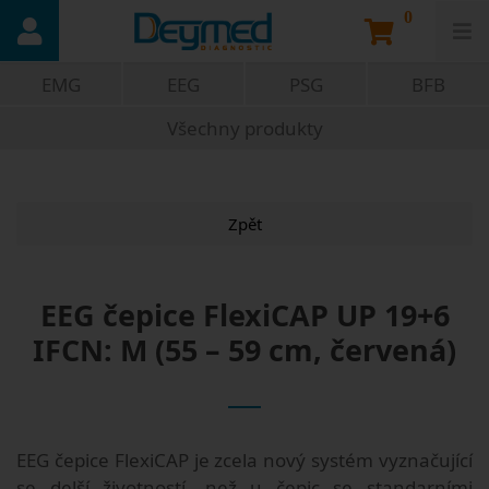
0
EMG
EEG
PSG
BFB
Všechny produkty
Zpět
EEG čepice FlexiCAP UP 19+6
IFCN: M (55 – 59 cm, červená)
EEG čepice FlexiCAP je zcela nový systém vyznačující
se delší životností, než u čepic se standarními