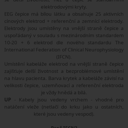
elektrodovými kryty.
EEG čepice má bílou látku a obsahuje 25 aktivních
cínových elektrod + referenční a zemnící elektrody.
Elektrody jsou umístěny na vnější straně čepice a
uspořádaný v souladu s mezinárodním standardem
10-20 + 6 elektrod dle nového standardu The
International Federation of Clinical Neurophysiology
(IFCN).
Umístění kabeláže elektrod na vnější straně čepice
zajišťuje delší životnost a bezproblémové umístění
na hlavu pacienta. Barva krytek a kabeláže závisí na
velikosti čepice, uzemňovací a referenční elektroda
je vždy hnědá a bílá.
UP
- Kabely jsou vedeny vrchem - vhodné pro
natáčení vleže (netlačí do krku jako u ostatních,
které jsou vedeny vespod).