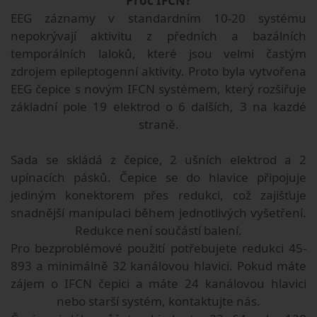
Proč IFCN?
EEG záznamy v standardním 10-20 systému
nepokrývají aktivitu z předních a bazálních
temporálních laloků, které jsou velmi častým
zdrojem epileptogenní aktivity. Proto byla vytvořena
EEG čepice s novým IFCN systémem, který rozšiřuje
základní pole 19 elektrod o 6 dalších, 3 na kazdé
straně.
Sada se skládá z čepice, 2 ušních elektrod a 2
upínacích pásků. Čepice se do hlavice připojuje
jediným konektorem přes redukci, což zajišťuje
snadnější manipulaci během jednotlivých vyšetření.
Redukce není součástí balení.
Pro bezproblémové použití potřebujete redukci 45-
893 a minimálně 32 kanálovou hlavici. Pokud máte
zájem o IFCN čepici a máte 24 kanálovou hlavici
nebo starší systém, kontaktujte nás.