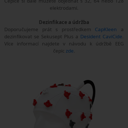
Čepice si dále můžete objednat s 32, 64 nebo 128
elektrodami.
Dezinfikace a údržba
Doporučujeme prát s prostředkem
CapKleen
a
dezinfikovat se Sekusept Plus a
Desident CaviCide
.
Více informací najdete v návodu k údržbě EEG
čepic
zde
.