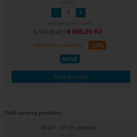
62-322
Cena bez DPH / s DPH
6 655,00 Kč
5 500,00 Kč /
-29%
7 800,31 Kč
/
9 438,38 Kč
NOVÉ
Přidat do košíku
Další varianty produktu
XS (47 – 51 cm, zelená)
62-302