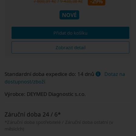
-29%
7 800,31 Kč
/
9 438,38 Kč
NOVÉ
Přidat do košíku
Zobrazit detail
Standardní doba expedice do: 14 dnů
Dotaz na
dostupnost/zboží
Výrobce: DEYMED Diagnostic s.r.o.
Záruční doba 24 / 6*
*Záruční doba spotřebitelé / Záruční doba ostatní (v
měsících)