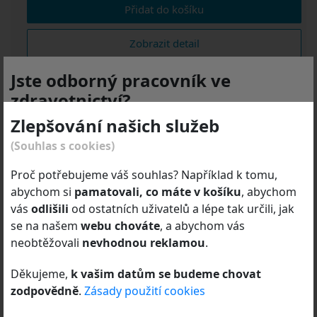
Přidat do košíku
Zobrazit detail
Jste odborný pracovník ve
zdravotnictví?
Standardní doba expedice do: 3 dnů
Dotaz na
Zlepšování našich služeb
dostupnost/zboží
Produktové stránky a e-shop
DEYMED Diagnostic
(Souhlas s cookies)
s.r.o.
jsou určeny
výhradně odborníkům dle zákona
Výrobce: DEYMED Diagnostic s.r.o.
č. 40/1995 Sb.
o regulaci reklamy ve znění pozdějších
Proč potřebujeme váš souhlas? Například k tomu,
předpisů.
abychom si
pamatovali, co máte v košíku
, abychom
Záruční doba 24 / 6*
vás
odlišili
od ostatních uživatelů a lépe tak určili, jak
Odborník je osoba oprávněná předepisovat nebo
*Záruční doba spotřebitelé / Záruční doba ostatní (v
se na našem
webu chováte
, a abychom vás
vydávat léčivé přípravky, zdravotnické prostředky nebo
měsících)
neobtěžovali
nevhodnou reklamou
.
diagnostické zdravotnické prostředky in vitro nebo
zdravotní služby poskytovat.
Děkujeme,
k vašim datům se budeme chovat
zodpovědně
.
Zásady použití cookies
Kliknutím na tlačítko „Potvrzuji a pokračovat“ výslovně
prohlašuji a
potvrzuji
, že jsem
odborný pracovník ve