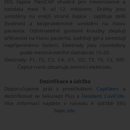
EEG čepice FlexiCAP vhodná pro novorozence a
batolata mezi 9. až 12. měsícem. Drátky jsou
umístěny na vnější straně čepice - zajišťuje delší
životnost a bezproblémové umístění na hlavu
pacienta. Odnímatelné gumové kroužky zlepšují
přilnavost na hlavu pacienta, zadržují gel a zamezují
nepříjemnému tlačení. Elektrody jsou rozmístěny
podle mezinárodního standardu 10-20.
Elektrody: F1, F2, C3, C4, O1, O2, T3, T4, Cz, REF.
Čepice navíc obsahuje zemnící elektrodu.
Dezinfikace a údržba
Doporučujeme prát s prostředkem
CapKleen
a
dezinfikovat se Sekusept Plus a
Desident CaviCide
.
Více informací najdete v návodu k údržbě EEG
čepic
zde
.