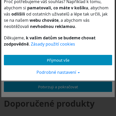
Zobrazit detail
Proč potřebujeme váš souhlas? Například k tomu,
předpisů.
abychom si
pamatovali, co máte v košíku
, abychom
vás
odlišili
od ostatních uživatelů a lépe tak určili, jak
Odborník je osoba oprávněná předepisovat nebo
se na našem
webu chováte
, a abychom vás
vydávat léčivé přípravky, zdravotnické prostředky nebo
Standardní doba expedice do: 14 dnů
Dotaz na
neobtěžovali
nevhodnou reklamou
.
diagnostické zdravotnické prostředky in vitro nebo
dostupnost/zboží
zdravotní služby poskytovat.
Děkujeme,
k vašim datům se budeme chovat
Výrobce: DEYMED Diagnostic s.r.o.
zodpovědně
.
Zásady použití cookies
Kliknutím na tlačítko „Potvrzuji a pokračovat“ výslovně
prohlašuji a
potvrzuji
, že jsem
odborný pracovník ve
Záruční doba 24 / 6*
zdravotnictví
.
Přijmout vše
*Záruční doba spotřebitelé / Záruční doba ostatní (v
měsících)
Podrobné nastavení
Odmítnout a odejít
Potvrzuji a pokračovat
Doporučené produkty