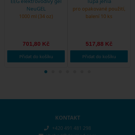
EEG elektrovodivý gel
Tupá jehla
NeuGEL
pro opakované použití,
1000 ml (34 oz)
balení 10 ks
701,80 Kč
517,88 Kč
Přidat do košíku
Přidat do košíku
KONTAKT
+420 491 481 298