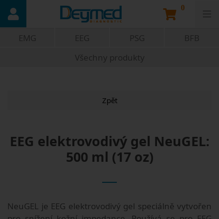
0
EMG
EEG
PSG
BFB
Všechny produkty
Zpět
EEG elektrovodivý gel NeuGEL:
500 ml (17 oz)
NeuGEL je EEG elektrovodivý gel speciálně vytvořen
pro snížení kožní impedance. Používá se pro EEG