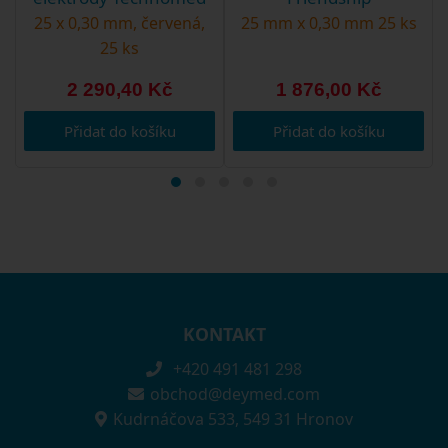
25 x 0,30 mm, červená,
25 mm x 0,30 mm 25 ks
25 ks
2 290,40 Kč
1 876,00 Kč
Přidat do košíku
Přidat do košíku
KONTAKT
+420 491 481 298
obchod@deymed.com
Kudrnáčova 533, 549 31 Hronov