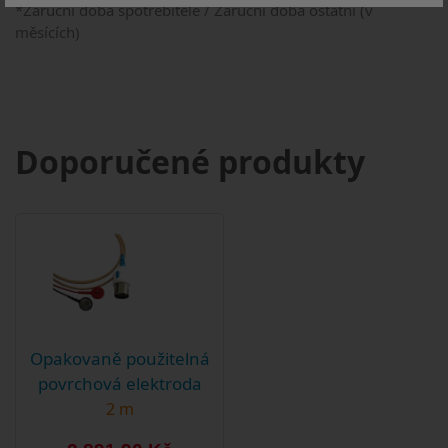
*Záruční doba spotřebitelé / Záruční doba ostatní (v
měsících)
Doporučené produkty
Opakovaně použitelná
povrchová elektroda
2 m