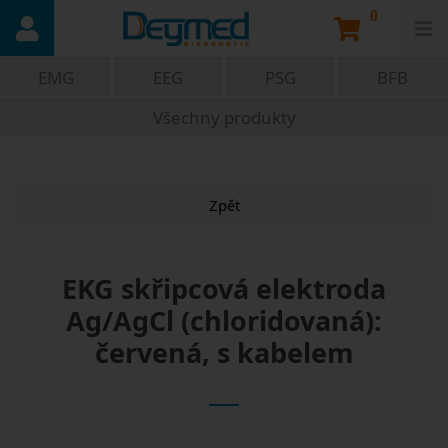
0
EMG
EEG
PSG
BFB
Všechny produkty
Zpět
EKG skřipcová elektroda
Ag/AgCl (chloridovaná):
červená, s kabelem