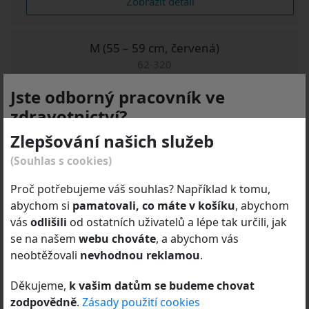
Zobrazit detail
M (55 – 59 cm, červená)
62-320
Jste odborný pracovník ve
zdravotnictví?
Cena bez DPH / s DPH
6 037,90 Kč
4 990,00 Kč /
Zlepšování našich služeb
Produktové stránky a e-shop
DEYMED Diagnostic
(Souhlas s cookies)
s.r.o.
jsou určeny
výhradně odborníkům dle zákona
Přidat do košíku
č. 40/1995 Sb.
o regulaci reklamy ve znění pozdějších
Proč potřebujeme váš souhlas? Například k tomu,
předpisů.
Zobrazit detail
abychom si
pamatovali, co máte v košíku
, abychom
vás
odlišili
od ostatních uživatelů a lépe tak určili, jak
Odborník je osoba oprávněná předepisovat nebo
se na našem
webu chováte
, a abychom vás
vydávat léčivé přípravky, zdravotnické prostředky nebo
S (51 – 55 cm, žlutá)
neobtěžovali
nevhodnou reklamou
.
diagnostické zdravotnické prostředky in vitro nebo
62-310
zdravotní služby poskytovat.
Děkujeme,
k vašim datům se budeme chovat
zodpovědně
.
Zásady použití cookies
Kliknutím na tlačítko „Potvrzuji a pokračovat“ výslovně