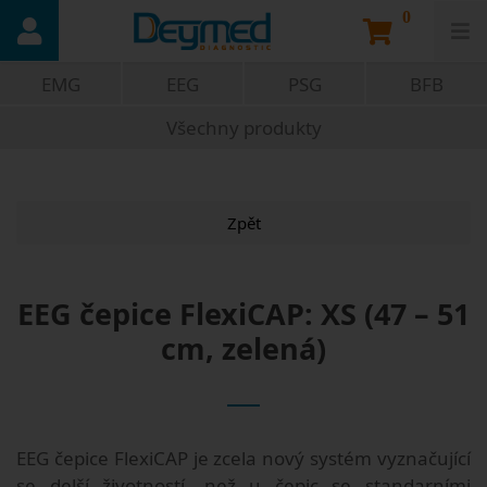
0
EMG
EEG
PSG
BFB
Všechny produkty
Zpět
EEG čepice FlexiCAP: XS (47 – 51
cm, zelená)
EEG čepice FlexiCAP je zcela nový systém vyznačující
se delší životností, než u čepic se standarními