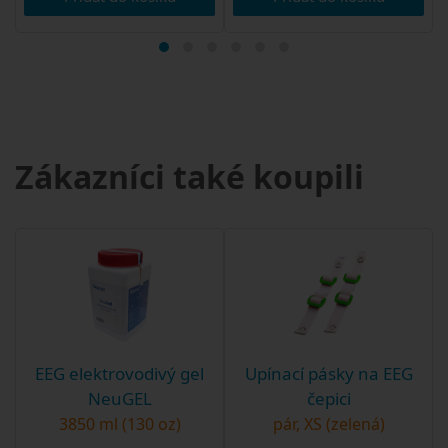
Zákazníci také koupili
EEG elektrovodivý gel
Upínací pásky na EEG
NeuGEL
čepici
3850 ml (130 oz)
pár, XS (zelená)