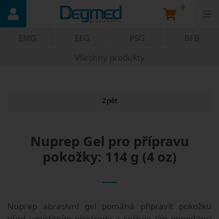
0
EMG
EEG
PSG
BFB
Všechny produkty
Zpět
Nuprep Gel pro přípravu
pokožky: 114 g (4 oz)
Nuprep abrasivní gel pomáhá připravit pokožku
před umístěním elektrody a snížuje tím impedanci