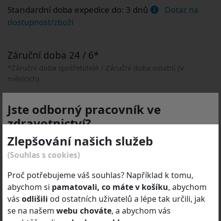
Standardní doba expedice do: 3 dnů
Dotaz na
dostupnost/zboží
Záruční doba 24 / 6*
*Záruční doba spotřebitelé / Záruční doba ostatní (v
měsících)
Jste odborný pracovník ve
zdravotnictví?
Zákazníci také koupili
Zlepšování našich služeb
Produktové stránky a e-shop
DEYMED Diagnostic
(Souhlas s cookies)
s.r.o.
jsou určeny
výhradně odborníkům dle zákona
č. 40/1995 Sb.
o regulaci reklamy ve znění pozdějších
Proč potřebujeme váš souhlas? Například k tomu,
předpisů.
abychom si
pamatovali, co máte v košíku
, abychom
vás
odlišili
od ostatních uživatelů a lépe tak určili, jak
Odborník je osoba oprávněná předepisovat nebo
se na našem
webu chováte
, a abychom vás
vydávat léčivé přípravky, zdravotnické prostředky nebo